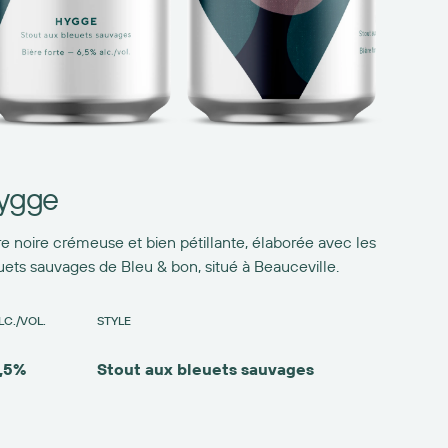
ygge
re noire crémeuse et bien pétillante, élaborée avec les
uets sauvages de Bleu & bon, situé à Beauceville.
LC./VOL.
STYLE
,5%
Stout aux bleuets sauvages